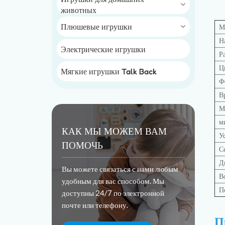
животных
Плюшевые игрушки
М
Н
Электрические игрушки
Р
Ц
Мягкие игрушки Talk Back
Ф
В
М
м
КАК МЫ МОЖЕМ ВАМ
У
ПОМОЧЬ
С
Д
Вы можете связаться с нами любым
В
удобным для вас способом. Мы
П
доступны 24/7 по электронной
почте или телефону.
П