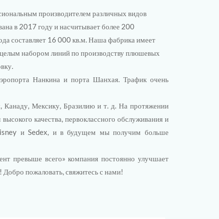
ессиональным производителем различных видов
ана в 2017 году и насчитывает более 200
вода составляет 16 000 кв.м. Наша фабрика имеет
 целым набором линий по производству плюшевых
вку.
аэропорта Нанкина и порта Шанхая. Трафик очень
 Канаду, Мексику, Бразилию и т. д. На протяжении
высокого качества, первоклассного обслуживания и
Disney и Sedex, и в будущем мы получим больше
иент превыше всего» компания постоянно улучшает
! Добро пожаловать, свяжитесь с нами!