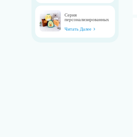
Серия
персонализированных
плюшевых
пасхальных подушек
Читать Далее