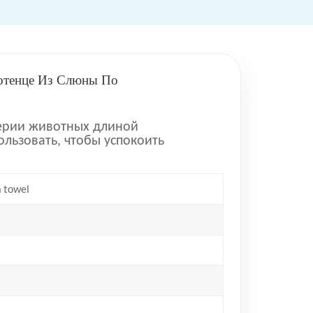
отенце Из Слюны По
серии животных длиной
льзовать, чтобы успокоить
a towel