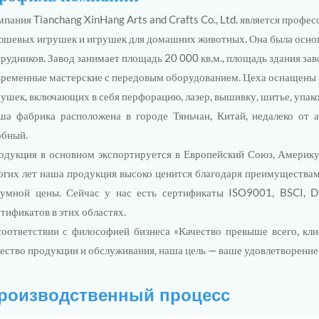
мпания Tianchang XinHang Arts and Crafts Co., Ltd. является проф
юшевых игрушек и игрушек для домашних животных. Она была основ
рудников. Завод занимает площадь 20 000 кв.м., площадь здания за
временные мастерские с передовым оборудованием. Цеха оснащены
рушек, включающих в себя перфорацию, лазер, вышивку, шитье, упако
ша фабрика расположена в городе Тяньчан, Китай, недалеко от 
обный.
одукция в основном экспортируется в Европейский Союз, Америку,
огих лет наша продукция высоко ценится благодаря преимуществам 
зумной цены. Сейчас у нас есть сертификаты ISO9001, BSCI, 
тификатов в этих областях.
соответствии с философией бизнеса «Качество превыше всего, кл
чество продукции и обслуживания, наша цель — ваше удовлетворение
роизводственный процесс