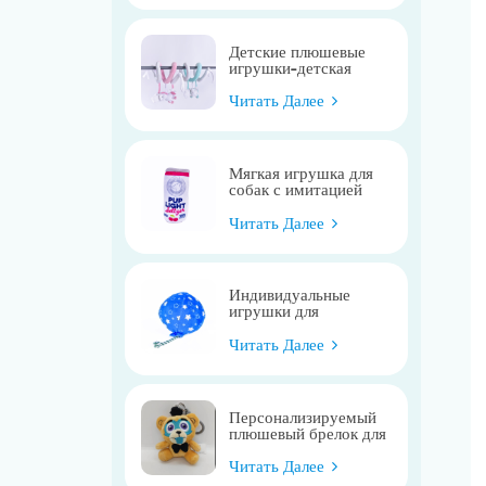
Детские плюшевые
игрушки-детская
мобильная колыбель,
милая игрушка-
Читать Далее
кроватка для лошади
Мягкая игрушка для
собак с имитацией
плюша
Читать Далее
Индивидуальные
игрушки для
домашних животных
Читать Далее
Персонализируемый
плюшевый брелок для
сумки-подвески
Читать Далее