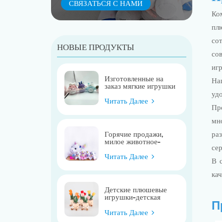
СВЯЗАТЬСЯ С НАМИ
Ко
пл
сот
НОВЫЕ ПРОДУКТЫ
со
иг
Изготовленные на
На
заказ мягкие игрушки
медведя-дракона
уд
Читать Далее
Пр
мн
ра
Горячие продажи,
милое животное-
сер
единорог для матери
и ребенка
Читать Далее
В 
ка
Детские плюшевые
игрушки-детская
П
коляска, мобильная
кукольная игрушка
Читать Далее