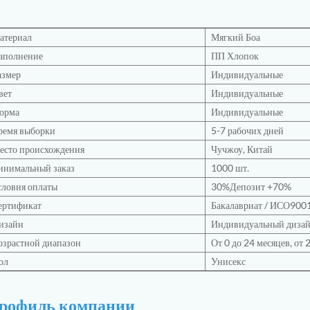
атериал
Мягкий Боа
аполнение
ПП Хлопок
азмер
Индивидуальные
вет
Индивидуальные
орма
Индивидуальные
ремя выборки
5-7 рабочих дней
есто происхождения
Чучжоу, Китай
инимальный заказ
1000 шт.
словия оплаты
30%Депозит +70%
ертификат
Бакалавриат
/
ИСО900
изайн
Индивидуальный диза
озрастной диапазон
От 0 до 24 месяцев, от 2 
ол
Унисекс
рофиль компании